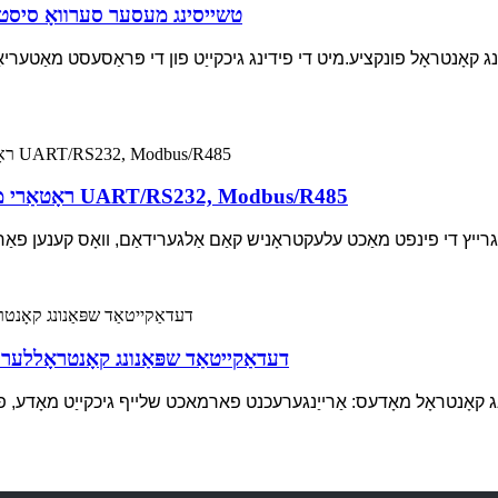
טשייסינג מעסער סערוואָ סיסטעם
ראָטאַרי מעסער סערוואָ סיסטעם ווערטיקאַל פּאַקינג מאַשין UART/RS232, Modbus/R485
ָ ינטאַגרייץ די פינפט מאַכט עלעקטראָניש קאַם אַלגערידאַם, וואָס קענען פ
דעדאַקייטאַד שפּאַנונג קאָנטראָללער סערוואָ סיסטעם 380 