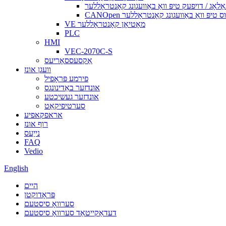
אַלאָג / דויפעק טיפּ וואַ באַוועגונג קאָנטראָללער
ויטאָבוס טיפּ וואַ באַוועגונג קאָנטראָללער
VE מאָטיאָן קאָנטראָללער
PLC
HMI
VEC-2070C-S
אַקסעססאָריעס
וועגן אונז
פירמע פּראָפיל
אונדזער באַדינונגס
אונדזער געשיכטע
סערטיפיקאַט
אראפקאפיע
רוף אונז
נייַעס
FAQ
Vedio
English
היים
פּראָדוקטן
סערוואָ סיסטעם
דעדאַקייטאַד סערוואָ סיסטעם