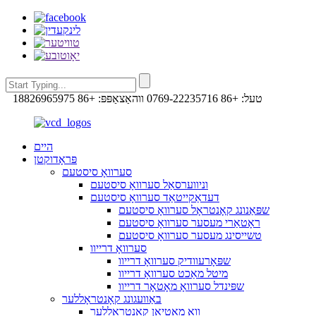
טעל: +86 0769-22235716
ווהאַצאַפּפּ: +86 18826965975
היים
פּראָדוקטן
סערוואָ סיסטעם
וניווערסאַל סערוואָ סיסטעם
דעדאַקייטאַד סערוואָ סיסטעם
שפּאַנונג קאָנטראָל סערוואָ סיסטעם
ראָטאַרי מעסער סערוואָ סיסטעם
טשייסינג מעסער סערוואָ סיסטעם
סערוואָ דרייוו
שפּאָרעוודיק סערוואָ דרייוו
מיטל מאַכט סערוואָ דרייוו
שפּינדל סערוואָ מאָטאָר דרייוו
באַוועגונג קאָנטראָללער
וואַ מאָטיאָן קאָנטראָללער