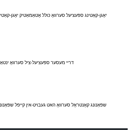
די VEC-VCR דריי מעסער ספּעציעל-ציל סערווא