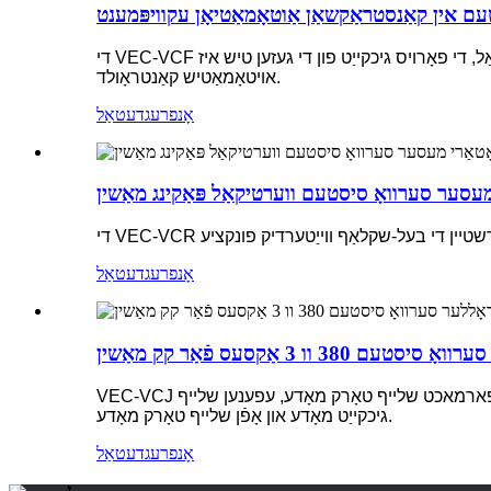
 אין קאַנסטראַקשאַן אַוטאָמאַטיאָן עקוויפּמענט
די VEC-VCF יאָגן-קאַטינג ספּעציעל סערוואָ כּולל אָטאַמאַטיק יאָגן-קאַטינג קאָנטראָל פונקציע.מיט די פידינג גיכקייַט פון די פּראַסעסט מאַטעריאַל, די פאָרויס גיכקייַט פון די געזען טיש איז
אויטאָמאַטיש קאַנטראָולד.
אָנפרעג
דעטאַל
אַרשטיין די בעל-שקלאַף ווייַטערדיק פונקציע
אָנפרעג
דעטאַל
וו 3 אַקסעס פֿאַר קק מאַשין
VEC-VCJ שפּאַנונג קאָנטראָל סערוואָ האט געבויט-אין קייפל שפּאַנונג קאָנטראָל מאָדעס: אַרייַנגערעכנט פארמאכט שלייף גיכקייַט מאָדע, פארמאכט שלייף טאָרק מאָדע, עפענען שלייף
גיכקייַט מאָדע און אָפֿן שלייף טאָרק מאָדע.
אָנפרעג
דעטאַל