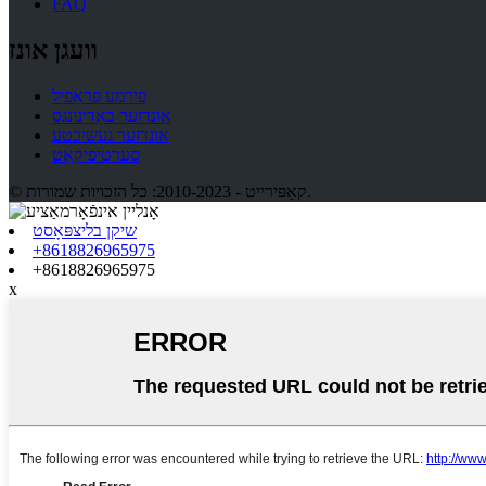
FAQ
וועגן אונז
פירמע פּראָפיל
אונדזער באַדינונגס
אונדזער געשיכטע
סערטיפיקאַט
© קאַפּירייט - 2010-2023: כל הזכויות שמורות.
שיקן בליצפּאָסט
+8618826965975
+8618826965975
x