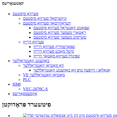
קאַטעגאָריעס
סערוואָ סיסטעם
וניווערסאַל סערוואָ סיסטעם
דעדאַקייטאַד סערוואָ סיסטעם
שפּאַנונג קאָנטראָל סערוואָ סיסטעם
ראָטאַרי מעסער סערוואָ סיסטעם
טשייסינג מעסער סערוואָ סיסטעם
סערוואָ דרייוו
שפּאָרעוודיק סערוואָ דרייוו
מיטל מאַכט סערוואָ דרייוו
שפּינדל סערוואָ מאָטאָר דרייוו
באַוועגונג קאָנטראָללער
וואַ מאָטיאָן קאָנטראָללער
אַנאַלאָג / דויפעק טיפּ וואַ באַוועגונג קאָנטראָללער
VE מאָטיאָן קאָנטראָללער
PLC
HMI
VEC-2070C-S
אַקסעססאָריעס
פיטשערד פּראָדוקטן