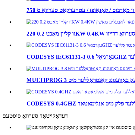
דעדאַקייטאַד סערוואָ סיסטעם