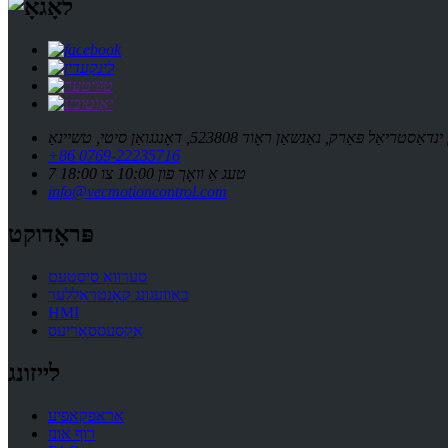
+86 0769-22235716
7 טעג אַ וואָך פון 10:00 צו 18:00
info@vecmotioncontrol.com
פּראָדוקט
סערוואָ סיסטעם
באַוועגונג קאָנטראָללער
HMI
אַקסעססאָריעס
לייזונג
אראפקאפיע
רוף אונז