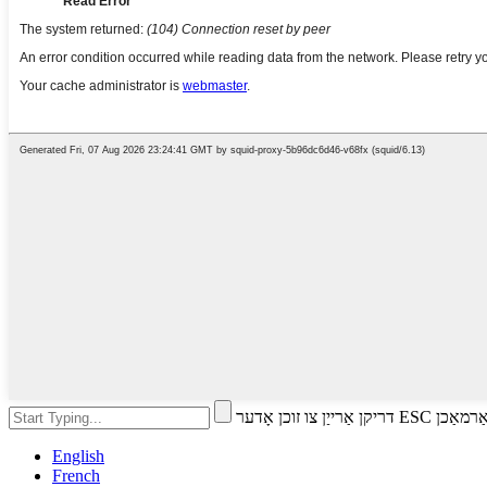
 זוכן אָדער ESC צו פאַרמאַכן
English
French