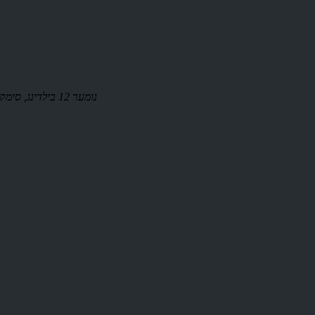
נומער 12 בילדינג, סימק ינדאַסטריאַל פּאַרק, נאַנשאַן ראָוד 523808, דאָנגגואַן סיטי, טשיינאַ