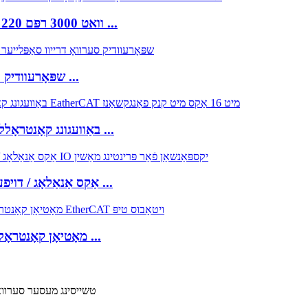
750 וואט 3000 רפּם 220 וו מאָדבוס / קאַנאָופּן / עטהערקאַט סערוואָ ס ...
220 וו קליין מאַכט 0.2KW 0.4KW שפּאָרעוודיק סערוואָ דרייוו ...
CODESYS IEC61131-3 נאָרמאַל 0.6GHZ באַוועגונג קאָנטראָללער ...
MULTIPROG 3 אַקס אַנאַלאָג / דויפעק באַוועגונג קאָנטראָללער מיט ...
CODESYS 0.4GHZ מאָטיאָן קאָנטראָללער פּלק מיט אַנלימאַטאַד ...